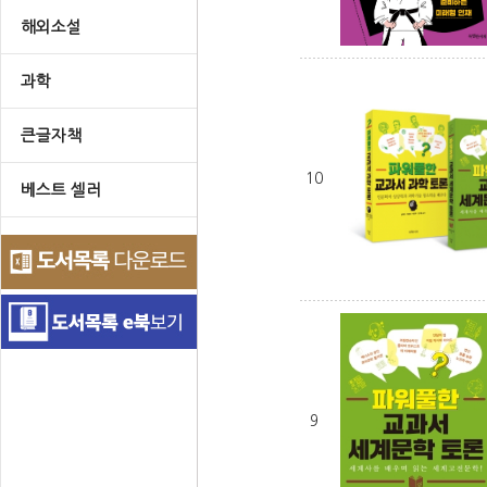
해외소설
과학
큰글자책
10
베스트 셀러
9