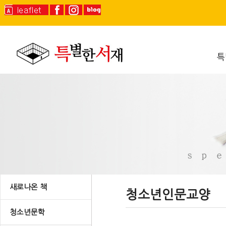
특
새로나온 책
청소년인문교양
청소년문학