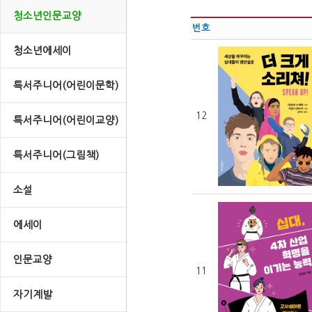
청소년인문교양
번호
청소년에세이
특서주니어(어린이문학)
12
특서주니어(어린이교양)
특서주니어(그림책)
소설
에세이
인문교양
11
자기계발