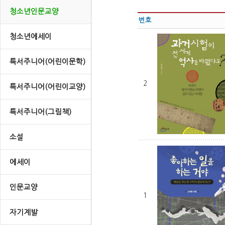
청소년인문교양
번호
청소년에세이
특서주니어(어린이문학)
2
특서주니어(어린이교양)
특서주니어(그림책)
소설
에세이
인문교양
1
자기계발