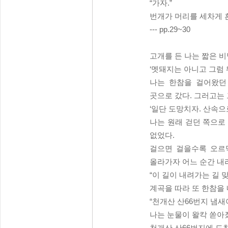
“가자.”
번개가 머리를 세차게 
--- pp.29~30
고개를 든 나는 짧은 비
‘멧돼지는 아니고 그럼 
나는 한참을 걸어왔던
곳으로 갔다. 그러고는
‘일단 도망치자. 산속으
나는 원래 걷던 쪽으로
없었다.
걸으면 걸을수록 오르
올라가자 어느 순간 내
“이 길이 내려가는 길 
계곡을 따라 또 한참을
“천개산 산66번지 냄새야
나는 눈물이 왈칵 쏟아졌
천개산 산66번지에 도