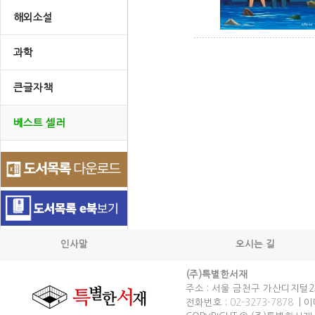
해외소설
과학
큰글자책
베스트 셀러
인사말
오시는 길
(주)특별한서재
주소 : 서울 금천구 가산디지털2로
전화번호 :
02-3273-7878
| 이메