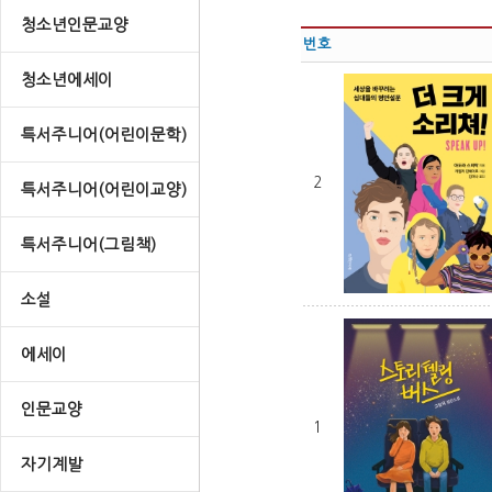
청소년인문교양
번호
청소년에세이
특서주니어(어린이문학)
2
특서주니어(어린이교양)
특서주니어(그림책)
소설
에세이
인문교양
1
자기계발